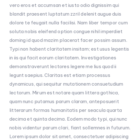
vero eros et accumsan et iusto odio dignissim qui
blandit praesent luptatum zzril delenit augue duis
dolore te feugait nulla facilisi. Nam liber tempor cum
soluta nobis eleifend option congue nihil imperdiet
doming id quod mazim placerat facer possim assum.
Typi non habent claritatem insitam; est usus legentis
in iis qui facit eorum claritatem. Investigationes
demonstraverunt lectores legere me lius quod ii
legunt saepius. Claritas est etiam processus
dynamicus, qui sequitur mutationem consuetudium
lectorum. Mirum est notare quam littera gothica,
quam nunc putamus parum claram, anteposuerit
litterarum formas humanitatis per seacula quarta
decima et quinta decima. Eodem modo typi, qui nunc
nobis videntur parum clari, fiant sollemnes in futurum.
Lorem ipsum dolor sit amet, consectetuer adipiscing