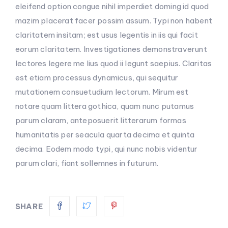
eleifend option congue nihil imperdiet doming id quod
mazim placerat facer possim assum. Typi non habent
claritatem insitam; est usus legentis in iis qui facit
eorum claritatem. Investigationes demonstraverunt
lectores legere me lius quod ii legunt saepius. Claritas
est etiam processus dynamicus, qui sequitur
mutationem consuetudium lectorum. Mirum est
notare quam littera gothica, quam nunc putamus
parum claram, anteposuerit litterarum formas
humanitatis per seacula quarta decima et quinta
decima. Eodem modo typi, qui nunc nobis videntur
parum clari, fiant sollemnes in futurum.
SHARE