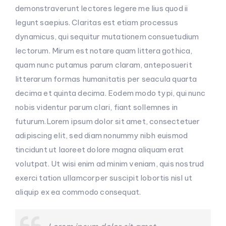
demonstraverunt lectores legere me lius quod ii
legunt saepius. Claritas est etiam processus
dynamicus, qui sequitur mutationem consuetudium
lectorum. Mirum est notare quam littera gothica,
quam nunc putamus parum claram, anteposuerit
litterarum formas humanitatis per seacula quarta
decima et quinta decima. Eodem modo typi, qui nunc
nobis videntur parum clari, fiant sollemnes in
futurum.Lorem ipsum dolor sit amet, consectetuer
adipiscing elit, sed diam nonummy nibh euismod
tincidunt ut laoreet dolore magna aliquam erat
volutpat. Ut wisi enim ad minim veniam, quis nostrud
exerci tation ullamcorper suscipit lobortis nisl ut
aliquip ex ea commodo consequat.