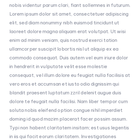
nobis videntur parum clari, fiant sollemnes in futurum.
Lorem ipsum dolor sit amet, consectetuer adipiscing
elit, sed diam nonummy nibh euismod tincidunt ut
laoreet dolore magna aliquam erat volutpat. Ut wisi
enim ad minim veniam, quis nostrud exerci tation
ullamcorper suscipit lobortis nisl ut aliquip ex ea
commodo consequat. Duis autem vel eum iriure dolor
in hendrerit in vulputate velit esse molestie
consequat, vel illum dolore eu feugiat nulla facilisis at
vero eros et accumsan et iusto odio dignissim qui
blandit praesent luptatum zzril delenit augue duis
dolore te feugait nulla facilisi. Nam liber tempor cum
soluta nobis eleifend option congue nihil imperdiet
doming id quod mazim placerat facer possim assum.
Typi non habent claritatem insitam; est usus legentis
in iis qui facit eorum claritatem. Investigationes