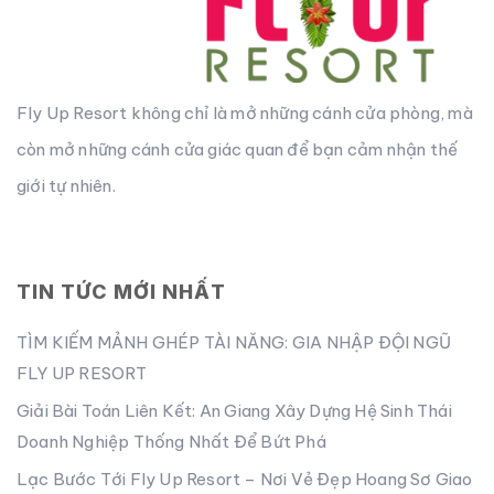
Fly Up Resort không chỉ là mở những cánh cửa phòng, mà
còn mở những cánh cửa giác quan để bạn cảm nhận thế
giới tự nhiên.
TIN TỨC MỚI NHẤT
TÌM KIẾM MẢNH GHÉP TÀI NĂNG: GIA NHẬP ĐỘI NGŨ
FLY UP RESORT
Giải Bài Toán Liên Kết: An Giang Xây Dựng Hệ Sinh Thái
Doanh Nghiệp Thống Nhất Để Bứt Phá
Lạc Bước Tới Fly Up Resort – Nơi Vẻ Đẹp Hoang Sơ Giao