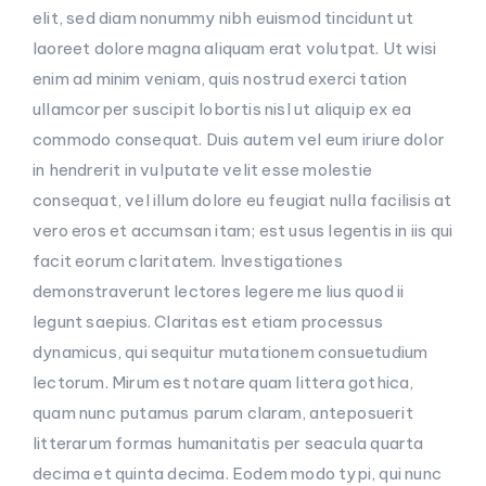
elit, sed diam nonummy nibh euismod tincidunt ut
laoreet dolore magna aliquam erat volutpat. Ut wisi
enim ad minim veniam, quis nostrud exerci tation
ullamcorper suscipit lobortis nisl ut aliquip ex ea
commodo consequat. Duis autem vel eum iriure dolor
in hendrerit in vulputate velit esse molestie
consequat, vel illum dolore eu feugiat nulla facilisis at
vero eros et accumsan itam; est usus legentis in iis qui
facit eorum claritatem. Investigationes
demonstraverunt lectores legere me lius quod ii
legunt saepius. Claritas est etiam processus
dynamicus, qui sequitur mutationem consuetudium
lectorum. Mirum est notare quam littera gothica,
quam nunc putamus parum claram, anteposuerit
litterarum formas humanitatis per seacula quarta
decima et quinta decima. Eodem modo typi, qui nunc