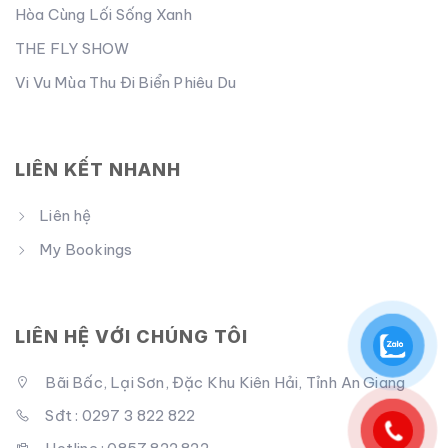
Hòa Cùng Lối Sống Xanh
THE FLY SHOW
Vi Vu Mùa Thu Đi Biển Phiêu Du
LIÊN KẾT NHANH
Liên hệ
My Bookings
LIÊN HỆ VỚI CHÚNG TÔI
Bãi Bấc, Lại Sơn, Đặc Khu Kiên Hải, Tỉnh An Giang
Sđt : 0297 3 822 822