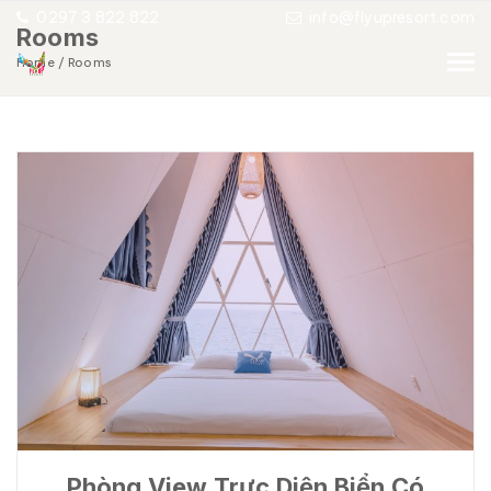
0297 3 822 822
info@flyupresort.com
Rooms
Home
Rooms
Phòng View Trực Diện Biển Có