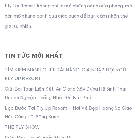
Fly Up Resort không chỉ là mở những cánh cửa phòng, mà
còn mở những cánh cửa giác quan để bạn cảm nhận thế
giới tự nhiên.
TIN TỨC MỚI NHẤT
TÌM KIẾM MẢNH GHÉP TÀI NĂNG: GIA NHẬP ĐỘI NGŨ
FLY UP RESORT
Giải Bài Toán Liên Kết: An Giang Xây Dựng Hệ Sinh Thái
Doanh Nghiệp Thống Nhất Để Bứt Phá
Lạc Bước Tới Fly Up Resort – Nơi Vẻ Đẹp Hoang Sơ Giao
Hòa Cùng Lối Sống Xanh
THE FLY SHOW
Vi Vu Mùa Thu Đi Biển Phiêu Du