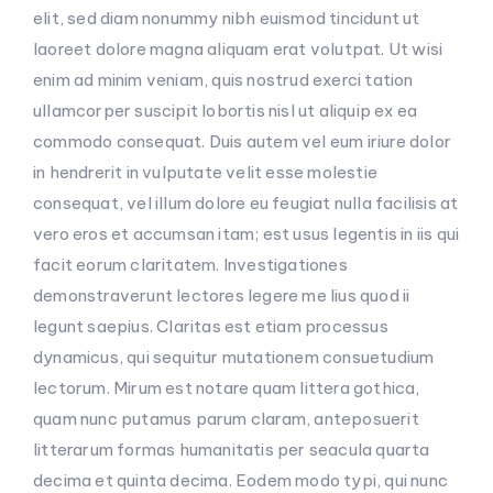
elit, sed diam nonummy nibh euismod tincidunt ut
laoreet dolore magna aliquam erat volutpat. Ut wisi
enim ad minim veniam, quis nostrud exerci tation
ullamcorper suscipit lobortis nisl ut aliquip ex ea
commodo consequat. Duis autem vel eum iriure dolor
in hendrerit in vulputate velit esse molestie
consequat, vel illum dolore eu feugiat nulla facilisis at
vero eros et accumsan itam; est usus legentis in iis qui
facit eorum claritatem. Investigationes
demonstraverunt lectores legere me lius quod ii
legunt saepius. Claritas est etiam processus
dynamicus, qui sequitur mutationem consuetudium
lectorum. Mirum est notare quam littera gothica,
quam nunc putamus parum claram, anteposuerit
litterarum formas humanitatis per seacula quarta
decima et quinta decima. Eodem modo typi, qui nunc