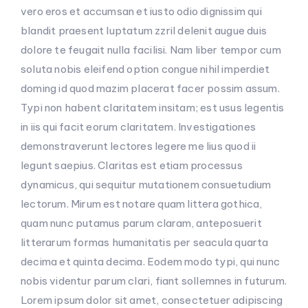
vero eros et accumsan et iusto odio dignissim qui
blandit praesent luptatum zzril delenit augue duis
dolore te feugait nulla facilisi. Nam liber tempor cum
soluta nobis eleifend option congue nihil imperdiet
doming id quod mazim placerat facer possim assum.
Typi non habent claritatem insitam; est usus legentis
in iis qui facit eorum claritatem. Investigationes
demonstraverunt lectores legere me lius quod ii
legunt saepius. Claritas est etiam processus
dynamicus, qui sequitur mutationem consuetudium
lectorum. Mirum est notare quam littera gothica,
quam nunc putamus parum claram, anteposuerit
litterarum formas humanitatis per seacula quarta
decima et quinta decima. Eodem modo typi, qui nunc
nobis videntur parum clari, fiant sollemnes in futurum.
Lorem ipsum dolor sit amet, consectetuer adipiscing