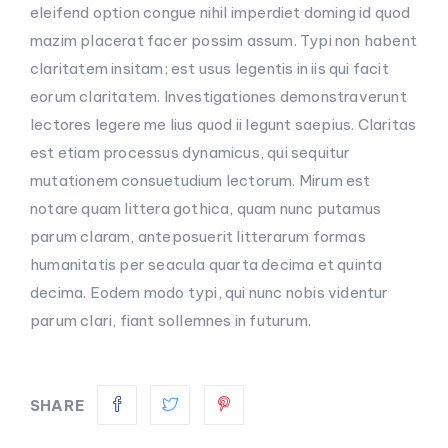
eleifend option congue nihil imperdiet doming id quod
mazim placerat facer possim assum. Typi non habent
claritatem insitam; est usus legentis in iis qui facit
eorum claritatem. Investigationes demonstraverunt
lectores legere me lius quod ii legunt saepius. Claritas
est etiam processus dynamicus, qui sequitur
mutationem consuetudium lectorum. Mirum est
notare quam littera gothica, quam nunc putamus
parum claram, anteposuerit litterarum formas
humanitatis per seacula quarta decima et quinta
decima. Eodem modo typi, qui nunc nobis videntur
parum clari, fiant sollemnes in futurum.
SHARE