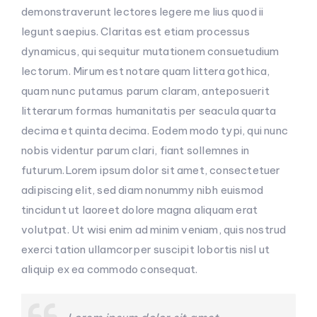
demonstraverunt lectores legere me lius quod ii
legunt saepius. Claritas est etiam processus
dynamicus, qui sequitur mutationem consuetudium
lectorum. Mirum est notare quam littera gothica,
quam nunc putamus parum claram, anteposuerit
litterarum formas humanitatis per seacula quarta
decima et quinta decima. Eodem modo typi, qui nunc
nobis videntur parum clari, fiant sollemnes in
futurum.Lorem ipsum dolor sit amet, consectetuer
adipiscing elit, sed diam nonummy nibh euismod
tincidunt ut laoreet dolore magna aliquam erat
volutpat. Ut wisi enim ad minim veniam, quis nostrud
exerci tation ullamcorper suscipit lobortis nisl ut
aliquip ex ea commodo consequat.