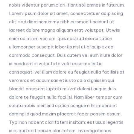
nobis videntur parum clari, fiant sollemnes in futurum.
Lorem ipsum dolor sit amet, consectetuer adipiscing
elit, sed diam nonummy nibh euismod tincidunt ut
laoreet dolore magna aliquam erat volutpat. Ut wisi
enim ad minim veniam, quis nostrud exerci tation
ullamcorper suscipit lobortis nisl ut aliquip ex ea
commodo consequat. Duis autem vel eum iriure dolor
in hendrerit in vulputate velit esse molestie
consequat, vel illum dolore eu feugiat nulla facilisis at
vero eros et accumsan et iusto odio dignissim qui
blandit praesent luptatum zzril delenit augue duis
dolore te feugait nulla facilisi. Nam liber tempor cum
soluta nobis eleifend option congue nihil imperdiet
doming id quod mazim placerat facer possim assum.
Typi non habent claritatem insitam; est usus legentis
in iis qui facit eorum claritatem. Investigationes